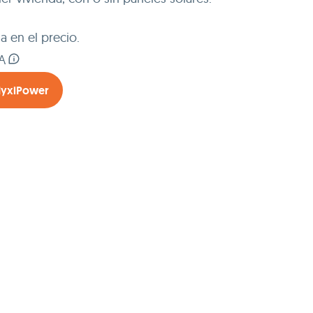
da en el precio.
VA
HyxiPower