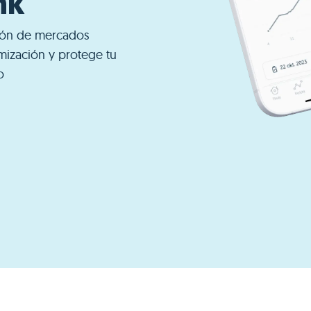
nk
ción de mercados
imización y protege tu
o