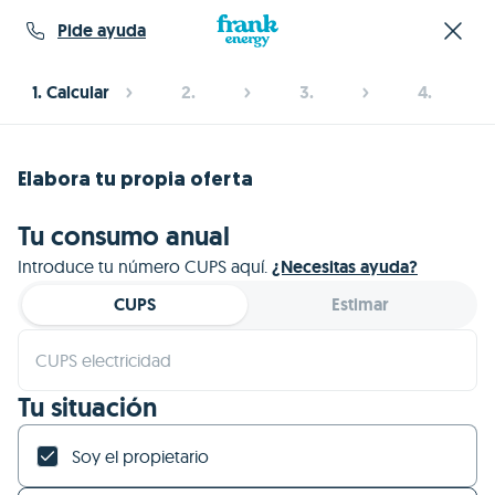
Pide ayuda
1
.
Calcular
2
.
3
.
4
.
Elabora tu propia oferta
Tu consumo anual
Introduce tu número CUPS aquí.
¿Necesitas ayuda?
CUPS
Estimar
CUPS electricidad
Tu situación
Soy el propietario