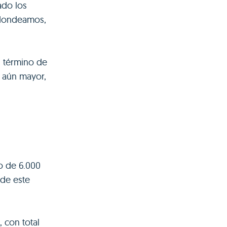
ado los
redondeamos,
l término de
o aún mayor,
o de 6.000
de este
 con total