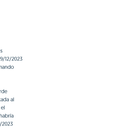
os
9/12/2023
omando
erde
xada al
 el
 habría
2/2023