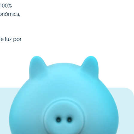
a 100%
conómica,
e luz por