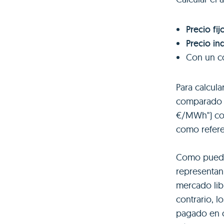
Precio fi
Precio i
Con un c
Para calcul
comparado 
€/MWh") co
como refer
Como puede 
representan
mercado lib
contrario, l
pagado en c