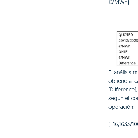
€/MWh).
El análisis 
obtiene al c
(Difference)
según el co
operación:
(−16,1633/1