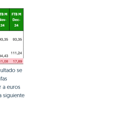
sultado se
ifas
r a euros
a siguiente