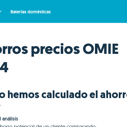
Baterías domésticas
rros precios OMIE
24
 hemos calculado el ahorr
?
 análisis
 ahorro potencial de un cliente comparando: