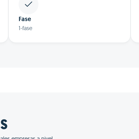
Fase
1-fase
SS
pales empresas a nivel