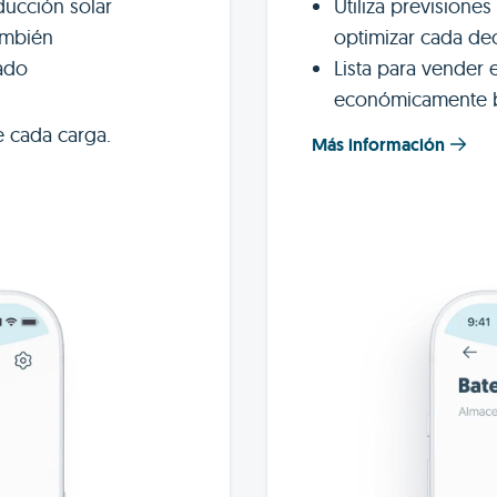
ucción solar
Utiliza previsione
ambién
optimizar cada de
ado
Lista para vender 
económicamente b
e cada carga.
Más información