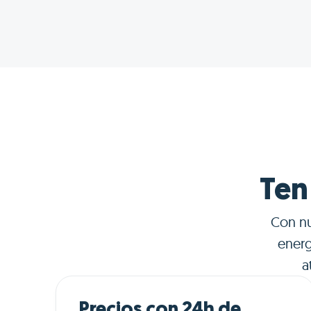
Ten
Con nu
energ
a
Precios con 24h de