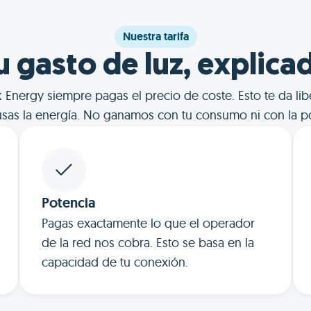
para mí fue la posibilidad de hacer un
seguimiento de mi consumo energético
Nuestra tarifa
a través de la aplicación. Es un
u gasto de luz, explica
pequeño detalle, pero hace la vida
mucho más fácil. Puedo ver mi
k Energy siempre pagas el precio de coste. Esto te da lib
consumo de manera clara y sé
sas la energía. No ganamos con tu consumo ni con la po
exactamente dónde puedo ahorrar.
En resumen: recomiendo
encarecidamente Frank Energía a todos
aquellos que busquen un proveedor
Potencia
de energía confiable y orientado al
Pagas exactamente lo que el operador
cliente. No es solo el precio lo que
de la red nos cobra. Esto se basa en la
hace la diferencia, sino también el
capacidad de tu conexión.
cuidado y la transparencia que ofrecen.
¡Frank Energía es, sin duda, un cambio
refrescante en el mundo de los