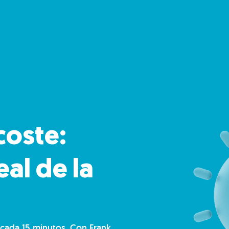
coste:
eal de la
 cada 15 minutos. Con Frank,