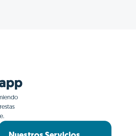
 app
umiendo
restas
e.
Nuestros Servicios