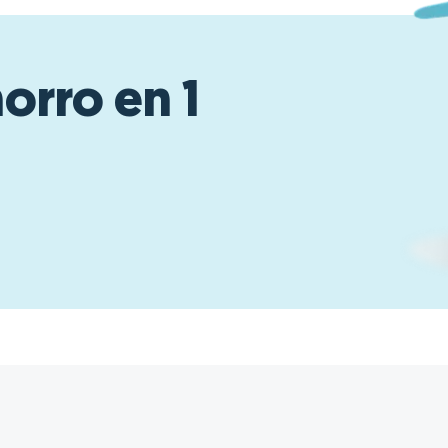
claras sobre mi contrato y mi consumo
de energía. Incluso cuando tenía
preguntas, su atención al cliente fue
horro en 1
rápida, amable y siempre dispuesta a
ayudar.
Y, por supuesto, ¡los precios! Si, como
yo, pensabas que la energía sostenible
siempre es más cara, realmente
deberías probar Frank Energía. Ofrecen
precios competitivos sin comprometer
la calidad del servicio. Sostenible,
confiable y asequible: eso es Frank
Energía en pocas palabras.
Lo que realmente marcó la diferencia