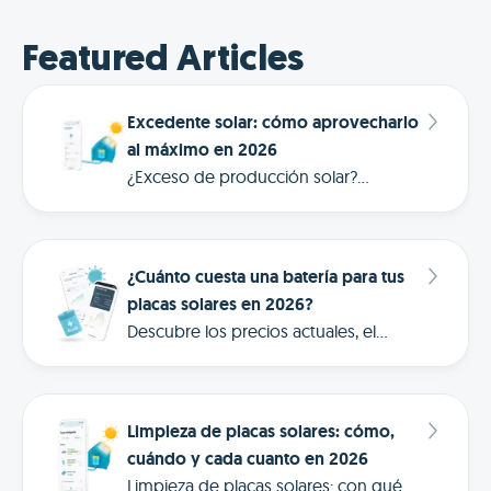
Featured Articles
Excedente solar: cómo aprovecharlo
al máximo en 2026
¿Exceso de producción solar?
Descubre cómo aprovecharlo con la
Cartera Solar de Frank Energy y llegar
a 0 € en tu factura.
¿Cuánto cuesta una batería para tus
placas solares en 2026?
Descubre los precios actuales, el
tiempo de amortización y cómo el
Almacenamiento Inteligente de Frank
Energy transforma tu ahorro
Limpieza de placas solares: cómo,
energético.
cuándo y cada cuanto en 2026
Limpieza de placas solares: con qué